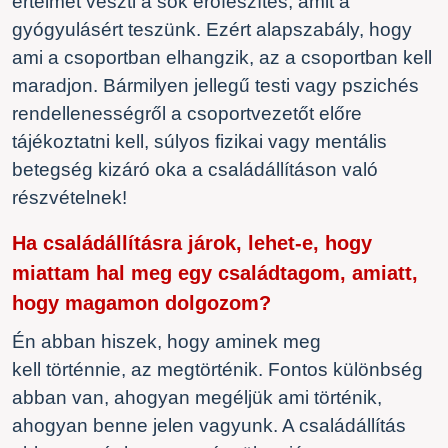
értelmét veszti a sok erőfeszítés, amit a
gyógyulásért teszünk. Ezért alapszabály, hogy
ami a csoportban elhangzik, az a csoportban kell
maradjon. Bármilyen jellegű testi vagy pszichés
rendellenességről a csoportvezetőt előre
tájékoztatni kell, súlyos fizikai vagy mentális
betegség kizáró oka a családállításon való
részvételnek!
Ha családállításra járok, lehet-e, hogy
miattam hal meg egy családtagom, amiatt,
hogy magamon dolgozom?
Én abban hiszek, hogy aminek meg
kell történnie, az megtörténik.
F
ontos különbség
abban van,
a
hogyan
meg
éljük ami történik,
a
hogyan
benne jelen
vagyunk. A családállítás