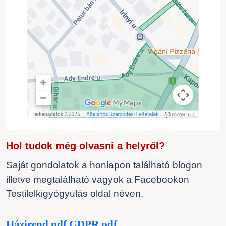
Hol tudok még olvasni a helyről?
Saját gondolatok a honlapon található blogon
illetve
megtalálható vagyok a Facebookon
Testilelkigyógyulás oldal néven.
Házirend.pdf
GDPR.pdf