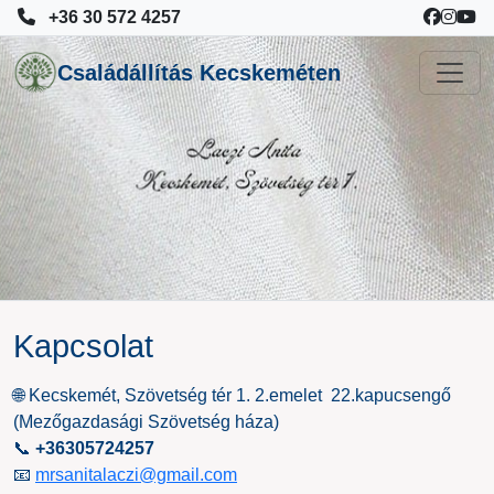
+36 30 572 4257
Családállítás Kecskeméten
Kapcsolat
🌐 Kecskemét, Szövetség tér 1. 2.emelet 22.kapucsengő
(Mezőgazdasági Szövetség háza)
📞
+36305724257
📧
mrsanitalaczi@gmail.com