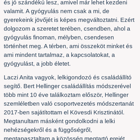
és jó szándékú lesz, amivel már lehet kezdeni
valamit. A gyógyulás nem csak a mi, de
gyerekeink jövőjét is képes megváltoztatni. Ezért
dolgozom a szeretet terében, csendben, ahol a
gyógyulás finoman, mélyben, csendesen
történhet meg. A térben, ami összeköt minket és
ami mindent tartalmaz, a kapcsolatokat, a
gyógyulást, a jobb életet.
Laczi Anita vagyok, lelkigondozó és családállító
segítő.
Bert Hellinger családállítás
módszerével
több mint 10 éve találkoztam először, Hellinger
szemléletben való csoportvezetés módszertanát
2017-ben sajátítottam el Kövesdi Krisztinától.
Megtanultam másként
gondolkodni a lelki
nehézségekről és a függőségről,
megtapasztaltam a közösség megtartó erejét,