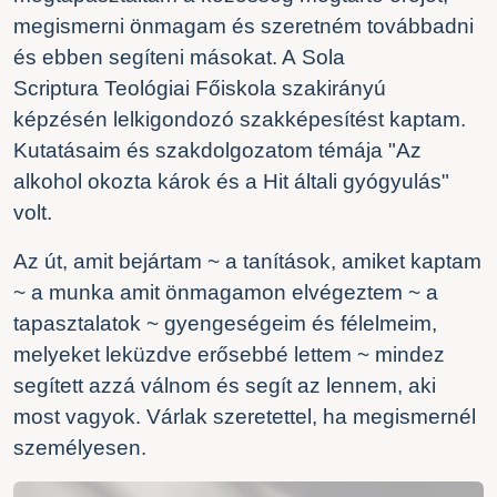
megismerni önmagam és szeretném továbbadni
és ebben segíteni másokat. A
Sola
Scriptura
Teológiai Főiskola szakirányú
képzésén lelkigondozó szakképesítést kaptam.
Kutatásaim és szakdolgozatom témája "Az
alkohol okozta károk és a Hit általi gyógyulás"
volt.
Az út, amit bejártam ~ a tanítások, amiket kaptam
~ a munka amit önmagamon elvégeztem ~ a
tapasztalatok ~ gyengeségeim és félelmeim,
melyeket leküzdve erősebbé lettem ~ mindez
segített azzá válnom és segít az lennem, aki
most vagyok. Várlak szeretettel, ha megismernél
személyesen.