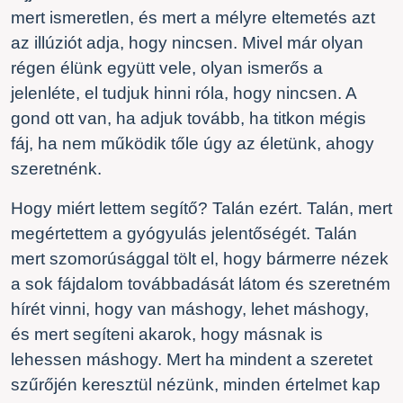
mert ismeretlen, és mert a mélyre eltemetés azt
az illúziót adja, hogy nincsen. Mivel már olyan
régen élünk együtt vele, olyan ismerős a
jelenléte, el tudjuk hinni róla, hogy nincsen. A
gond ott van, ha adjuk tovább, ha titkon mégis
fáj, ha nem működik tőle úgy az életünk, ahogy
szeretnénk.
Hogy miért lettem segítő? Talán ezért. Talán, mert
megértettem a gyógyulás jelentőségét. Talán
mert szomorúsággal tölt el, hogy bármerre nézek
a sok fájdalom továbbadását látom és szeretném
hírét vinni, hogy van máshogy, lehet máshogy,
és mert segíteni akarok, hogy másnak is
lehessen máshogy. Mert ha mindent a szeretet
szűrőjén keresztül nézünk, minden értelmet kap