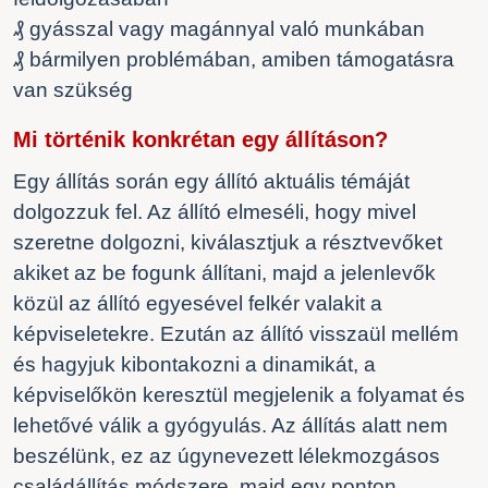
₰ gyásszal vagy magánnyal való munkában
₰ bármilyen problémában, amiben támogatásra
van szükség
Mi történik konkrétan egy állításon?
Egy állítás során egy állító aktuális témáját
dolgozzuk fel. Az állító elmeséli, hogy mivel
szeretne dolgozni, kiválasztjuk a résztvevőket
akiket az be fogunk állítani, majd a jelenlevők
közül az állító egyesével felkér valakit a
képviseletekre. Ezután az állító visszaül mellém
és hagyjuk kibontakozni a dinamikát, a
képviselőkön keresztül megjelenik a folyamat és
lehetővé válik a gyógyulás. Az állítás alatt nem
beszélünk, ez az úgynevezett lélekmozgásos
családállítás módszere, majd egy ponton