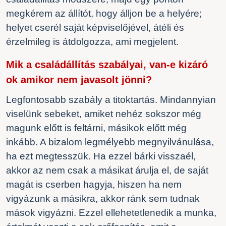
megkérem az állítót, hogy álljon be a helyére;
helyet cserél saját képviselőjével, átéli és
érzelmileg is átdolgozza, ami megjelent.
Mik a családállítás szabályai, van-e kizáró
ok amikor nem javasolt jönni?
Legfontosabb szabály a titoktartás. Mindannyian
viselünk sebeket, amiket nehéz sokszor még
magunk előtt is feltárni, másikok előtt még
inkább. A bizalom legmélyebb megnyilvánulása,
ha ezt megtesszük. Ha ezzel bárki visszaél,
akkor az nem csak a másikat árulja el, de saját
magát is cserben hagyja, hiszen ha nem
vigyázunk a másikra, akkor ránk sem tudnak
mások vigyázni. Ezzel ellehetetlenedik a munka,