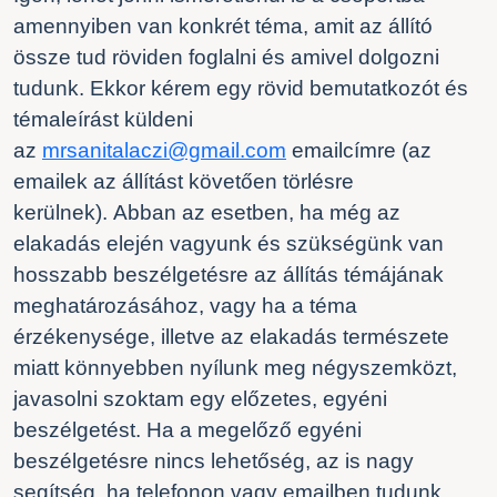
amennyiben van konkrét téma, amit az állító
össze tud röviden foglalni és amivel dolgozni
tudunk. Ekkor kérem egy rövid bemutatkozót és
témaleírást küldeni
az
mrsanitalaczi@gmail.com
emailcímre (az
emailek az állítást követően törlésre
kerülnek). Abban az esetben, ha még az
elakadás elején vagyunk és szükségünk van
hosszabb beszélgetésre az állítás témájának
meghatározásához, vagy ha a téma
érzékenysége, illetve az elakadás természete
miatt könnyebben nyílunk meg négyszemközt,
javasolni szoktam egy előzetes, egyéni
beszélgetést. Ha a megelőző egyéni
beszélgetésre nincs lehetőség, az is nagy
segítség, ha telefonon vagy emailben tudunk